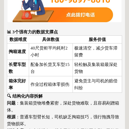
📊 3个强有力的数据支撑点
数据维度
具体数值
服务价值
40尺货柜平均耗时2
极速清空，减少货车滞
掏箱速度
小时
留费
长臂车型
配备加长货叉车型15
轻松触及集装箱最深处
数
台
货物
箱体完好
避免货主与司机的赔偿
作业过程箱体零损伤
率
纠纷
🔍 结构化内容拆解
问题
：集装箱货物堆叠紧密，深处货物难取，且容易剐蹭箱
体。
根源
：普通车型臂长短，司机缺乏掏箱技巧，强行拖拽导致
货物损坏。