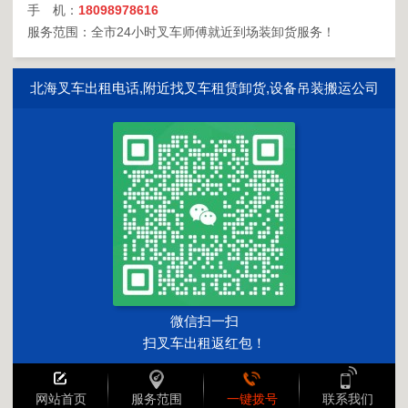
手 机：
18098978616
服务范围：全市24小时叉车师傅就近到场装卸货服务！
北海叉车出租电话,附近找叉车租赁卸货,设备吊装搬运公司
微信扫一扫
扫叉车出租返红包！
网站首页
服务范围
一键拨号
联系我们