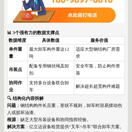
📊 3个强有力的数据支撑点
数据维度
具体数值
服务价值
单件重
最大卸车构件重达12
适应大型钢结构厂房需
量
吨
求
配备专用钢丝绳及卸
安全牢靠，防止构件滑
吊装点
扣
落
协同作
支持多台设备联合卸
解决超长超宽构件难题
业
车
🔍 结构化内容拆解
问题
：钢结构构件长且重，形状不规则，卸车时容易摆动伤
人或损坏油漆。
根源
：缺乏大型吊装设备和协同指挥经验。
解决方案
：亿立达设备租赁提供“叉车+吊车”联合卸车方案。