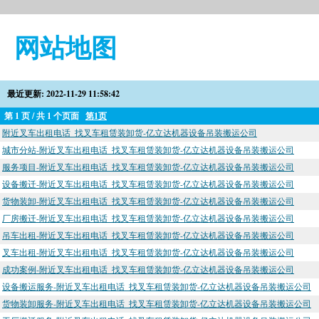
网站地图
最近更新: 2022-11-29 11:58:42
第 1 页 / 共 1 个页面
第1页
附近叉车出租电话_找叉车租赁装卸货-亿立达机器设备吊装搬运公司
城市分站-附近叉车出租电话_找叉车租赁装卸货-亿立达机器设备吊装搬运公司
服务项目-附近叉车出租电话_找叉车租赁装卸货-亿立达机器设备吊装搬运公司
设备搬迁-附近叉车出租电话_找叉车租赁装卸货-亿立达机器设备吊装搬运公司
货物装卸-附近叉车出租电话_找叉车租赁装卸货-亿立达机器设备吊装搬运公司
厂房搬迁-附近叉车出租电话_找叉车租赁装卸货-亿立达机器设备吊装搬运公司
吊车出租-附近叉车出租电话_找叉车租赁装卸货-亿立达机器设备吊装搬运公司
叉车出租-附近叉车出租电话_找叉车租赁装卸货-亿立达机器设备吊装搬运公司
成功案例-附近叉车出租电话_找叉车租赁装卸货-亿立达机器设备吊装搬运公司
设备搬运服务-附近叉车出租电话_找叉车租赁装卸货-亿立达机器设备吊装搬运公司
货物装卸服务-附近叉车出租电话_找叉车租赁装卸货-亿立达机器设备吊装搬运公司