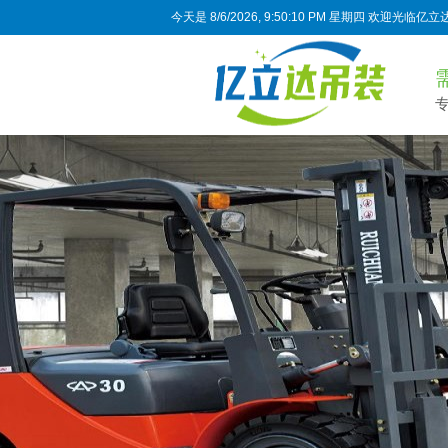
今天是
8/6/2026, 9:50:11 PM 星期四
欢迎光临亿立