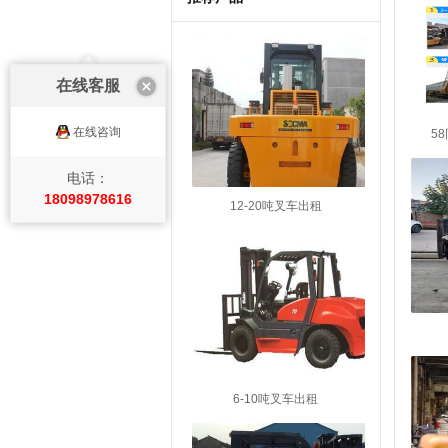
在线客服
在线咨询
5
电话：
18098978616
12-20吨叉车出租
6-10吨叉车出租