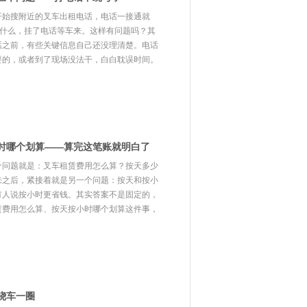
开始搜附近的叉车出租电话，电话一接通就
答什么，挂了电话等车来。这样有问题吗？其
话之前，有些关键信息自己还没理清楚。电话
要的，或者到了现场没法干，白白耽误时间。
时哪个划算——算完这笔账就明白了
个问题就是：叉车租赁费用怎么算？按天多少
来之后，紧接着就是另一个问题：按天和按小
有人说按小时更省钱。其实答案不是固定的，
赁费用怎么算、按天按小时哪个划算这件事，
绕车一圈