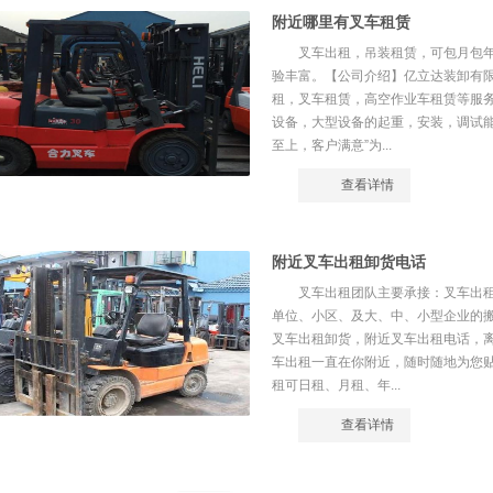
附近哪里有叉车租赁
叉车出租，吊装租赁，可包月包年
验丰富。【公司介绍】亿立达装卸有
租，叉车租赁，高空作业车租赁等服
设备，大型设备的起重，安装，调试能
至上，客户满意”为...
查看详情
附近叉车出租卸货电话
叉车出租团队主要承接：叉车出
单位、小区、及大、中、小型企业的
叉车出租卸货，附近叉车出租电话，
车出租一直在你附近，随时随地为您
租可日租、月租、年...
查看详情