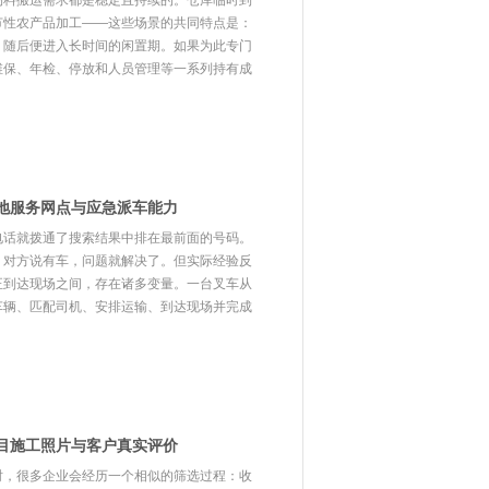
物料搬运需求都是稳定且持续的。仓库临时到
节性农产品加工——这些场景的共同特点是：
，随后便进入长时间的闲置期。如果为此专门
维保、年检、停放和人员管理等一系列持有成
地服务网点与应急派车能力
电话就拨通了搜索结果中排在最前面的号码。
、对方说有车，问题就解决了。但实际经验反
正到达现场之间，存在诸多变量。一台叉车从
车辆、匹配司机、安排运输、到达现场并完成
目施工照片与客户真实评价
时，很多企业会经历一个相似的筛选过程：收