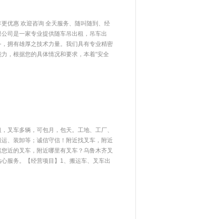
更优惠 欢迎咨询 全天服务、随叫随到、经
限公司是一家专业提供随车吊出租，吊车出
务，拥有雄厚之技术力量。我们具有专业精密
力，根据您的具体情况和要求，本着“安全
租，叉车多辆，可包月，包天。工地、工厂、
搬运、装卸等；诚信守信！附近找叉车，附近
离您近的叉车，附近哪里有叉车？乌鲁木齐叉
贴心服务。【经营项目】1、搬运车、叉车出