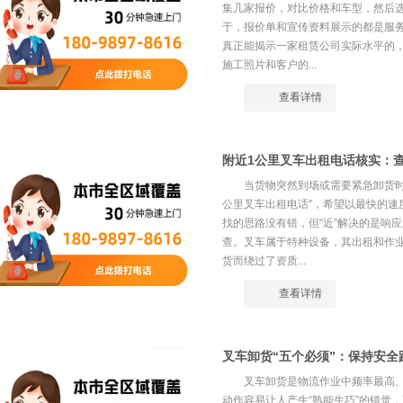
集几家报价，对比价格和车型，然后选
于，报价单和宣传资料展示的都是服
真正能揭示一家租赁公司实际水平的
施工照片和客户的...
查看详情
附近1公里叉车出租电话核实：
当货物突然到场或需要紧急卸货时
公里叉车出租电话”，希望以最快的速
找的思路没有错，但“近”解决的是响
查。叉车属于特种设备，其出租和作
货而绕过了资质...
查看详情
叉车卸货“五个必须”：保持安
叉车卸货是物流作业中频率最高
动作容易让人产生“熟能生巧”的错觉