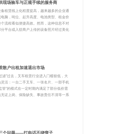
供现场验车与正规手续的服务商
设备租赁线上化程度提高，越来越多的企业通
或电脑，吨位、起升高度、电池类型、租金价
整个流程看似便捷高效。然而，这种信息不对
部分平台或入驻商户上传的设备照片经过美化
质散户出租加速退出市场
过滤”过去，叉车租赁行业进入门槛较低，大
为灵活：一台二手叉车、一张名片、一部手机
监管”的模式在一定时期内满足了部分低价需
员无证上岗、保险缺失、事故责任不清等一系
三个问题——打电话不绕弯子