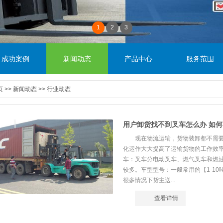
1
2
3
成功案例
新闻动态
产品中心
服务范围
页
>>
新闻动态
>>
行业动态
用户卸货找不到叉车怎么办 如
现在物流运输，货物装卸都不需
化运作大大提高了运输货物的工作效率
车：叉车分电动叉车、燃气叉车和燃
较多。车型型号：一般常用的【1-10
很多情况下货主送...
查看详情